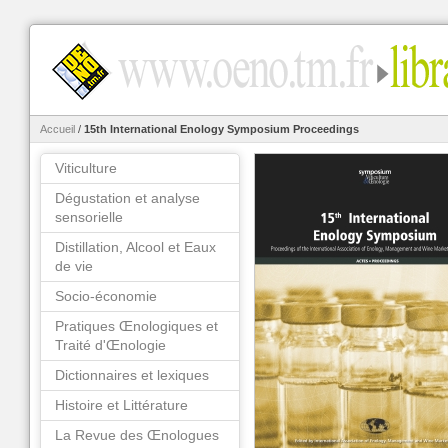
Accueil
/
15th International Enology Symposium Proceedings
Viticulture
Dégustation et analyse
sensorielle
Distillation, Alcool et Eaux
de vie
Socio-économie
Pratiques Œnologiques et
Traité d'Œnologie
Dictionnaires et lexiques
Histoire et Littérature
La Revue des Œnologues