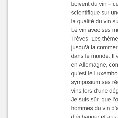
boivent du vin – ce
scientifique sur un
la qualité du vin s
Le vin avec ses mu
Trèves. Les thème
jusqu’à la commerc
dans le monde. Il 
en Allemagne, comm
qu’est le Luxembou
symposium ses rég
vins lors d’une dé
Je suis sûr, que l
hommes du vin d’au
d’échanger et auss