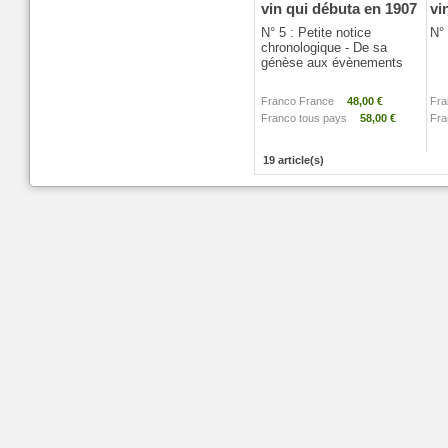
vin qui débuta en 1907
vi
N° 5 : Petite notice
N°
chronologique - De sa
génèse aux évènements
Franco France
48,00 €
Fra
Franco tous pays
58,00 €
Fra
19 article(s)