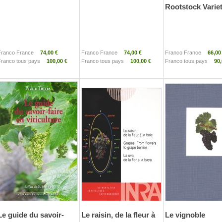
Rootstock Variet
Franco France
74,00 €
Franco France
74,00 €
Franco France
66,00
Franco tous pays
100,00 €
Franco tous pays
100,00 €
Franco tous pays
90,
Le guide du savoir-
Le raisin, de la fleur à
Le vignoble