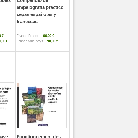
obles
Compendio de
ampelografia practico
cepas españolas y
francesas
0 €
Franco France
66,00 €
,00 €
Franco tous pays
90,00 €
cave
Fonctionnement des