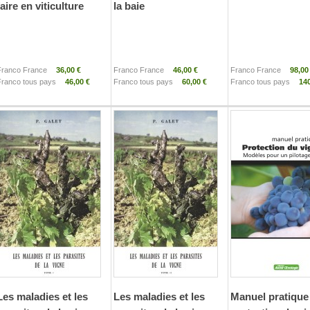
faire en viticulture
la baie
Franco France
36,00 €
Franco France
46,00 €
Franco France
98,00
Franco tous pays
46,00 €
Franco tous pays
60,00 €
Franco tous pays
140
Les maladies et les
Les maladies et les
Manuel pratique 