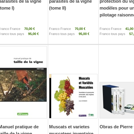
parasites de la vigne
parasites de la vigne
protection du vi
(tome I)
(tome II)
modèles pour u
pilotage raisonn
Franco France
70,00 €
Franco France
70,00 €
Franco France
41,00
Franco tous pays
95,00 €
Franco tous pays
95,00 €
Franco tous pays
57,
Manuel pratique de
Muscats et varietes
Obras de Pierre
taille de la vigne
muscatees inventaire