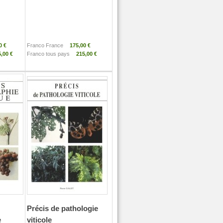
0 €
Franco France
175,00 €
,00 €
Franco tous pays
215,00 €
Précis de pathologie
e
viticole