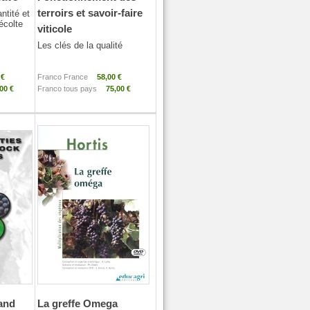
terroirs et savoir-faire
ntité et
récolte
viticole
Les clés de la qualité
 €
Franco France
58,00 €
00 €
Franco tous pays
75,00 €
 and
La greffe Omega