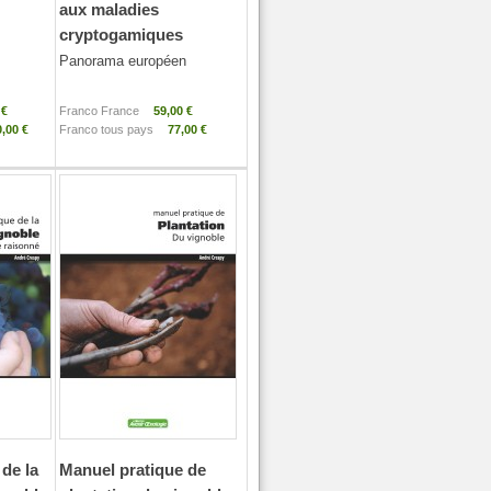
aux maladies
cryptogamiques
Panorama européen
 €
Franco France
59,00 €
,00 €
Franco tous pays
77,00 €
de la
Manuel pratique de