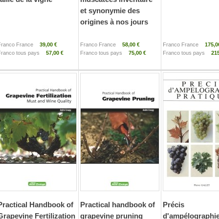
et synonymie des
origines à nos jours
Franco France
39,00 €
Franco France
58,00 €
Franco France
175,0
Franco tous pays
57,00 €
Franco tous pays
75,00 €
Franco tous pays
215
Practical Handbook of
Practical handbook of
Précis
Grapevine Fertilization
grapevine pruning
d'ampélographi