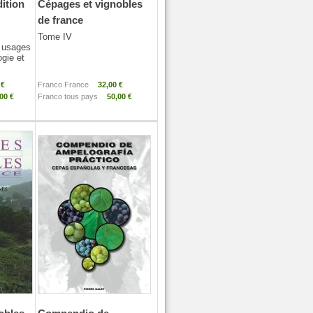
ition
Cépages et vignobles
de france
Tome IV
 usages
ogie et
 €
Franco France
32,00 €
00 €
Franco tous pays
50,00 €