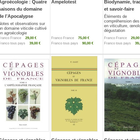
Agroécologie : Quatre
Ampelotest
Biodynamie, trad
saisons du domaine
et savoir-faire
de l’Apocalypse
Éléments de
compréhension des
Notes et observations sur
en viticulture, œnol
un domaine viticole cultivé
dégustation
en agroécologie
Franco France
29,00 €
Franco France
75,00 €
Franco France
29,00
Franco tous pays
39,00 €
Franco tous pays
90,00 €
Franco tous pays
39,