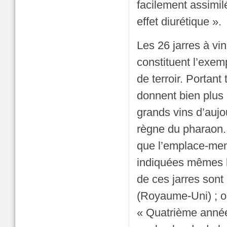
facilement assimil
effet diurétique ».
Les 26 jarres à v
constituent l’exemp
de terroir. Portant
donnent bien plus 
grands vins d’aujo
règne du pharaon.
que l’emplace-ment
indiquées mêmes le
de ces jarres son
(Royaume-Uni) ; on 
« Quatrième année