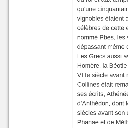
qu’une cinquantain
vignobles étaient d
célèbres de cette
nommé Pbes, les v
dépassant même ce
Les Grecs aussi av
Homère, la Béotie 
VIIIe siècle avant
Collines était rem
ses écrits, Athéné
d’Anthédon, dont l
siècles avant son 
Phanae et de Méth