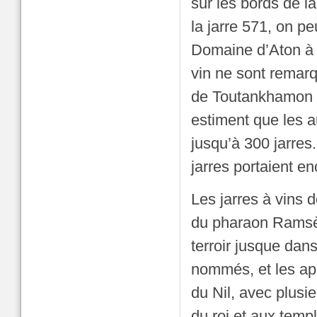
sur les bords de l
la jarre 571, on p
Domaine d’Aton à 
vin ne sont remarq
de Toutankhamon ét
estiment que les 
jusqu’à 300 jarres
jarres portaient en
Les jarres à vins
du pharaon Ramsès 
terroir jusque dan
nommés, et les app
du Nil, avec plus
du roi et aux tem