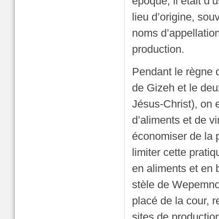
époque, il était d’
lieu d’origine, sou
noms d’appellatio
production.
Pendant le règne 
de Gizeh et le deu
Jésus-Christ), on 
d’aliments et de v
économiser de la pl
limiter cette prati
en aliments et en 
stèle de Wepemnofr
placé de la cour, r
sites de production