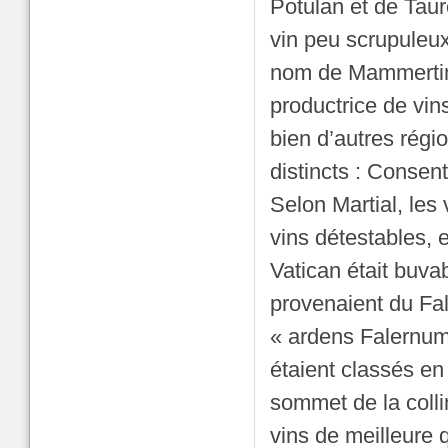
Potulan et de Tau
vin peu scrupuleu
nom de Mammertin,
productrice de vin
bien d’autres régio
distincts : Conse
Selon Martial, les
vins détestables, e
Vatican était buvab
provenaient du Fal
« ardens Falernum
étaient classés en 
sommet de la collin
vins de meilleure q