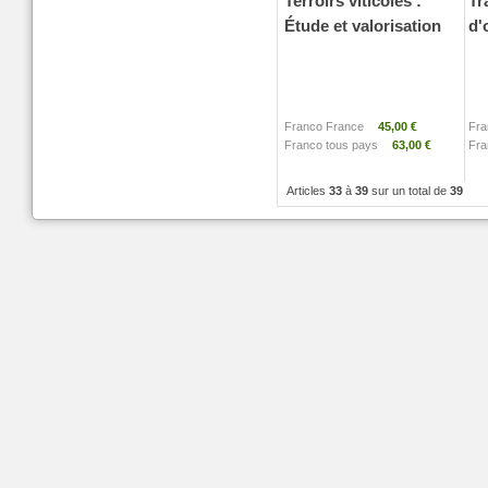
Terroirs viticoles :
Tr
Étude et valorisation
d'
Franco France
45,00 €
Fra
Franco tous pays
63,00 €
Fra
Articles
33
à
39
sur un total de
39