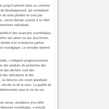
ait jusqu’à présent dans un contexte
s de développement, qui semblaient
n de notre planète ne sont pas
ous, seront demain soumis à un effet
ortements individuels.
 bénéficié des avancées scientifiques
parfois aux peurs ou aux psychoses,
 teintée d’un scientisme parfois
me nostalgique. Le sensible reprend
urable, s’intègrent progressivement
ion des produits de protection des
u et des déchets sont des
 des utilisateurs et des
, se dessine une vision planétaire
 viticole ou de la cave. La qualité de
s déterminants pour la vie de nos
u climat, révélatrice d’un effet
breuses incertitudes, s’enrichit