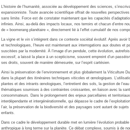
L’histoire de l’humanité, associée au développement des sciences, s’inscriv
expansionniste. Toute avancée scientifique offrait de nouvelles perspective
sans limite. Force est de constater maintenant que les capacités d’adaptatio
infinies. Ainsi, au-delà des impacts locaux, nos terroirs et chacun d’entre n
de « boomerang planétaire », directement lié à l’effet cumulatif de nos comp
La vigne et le vin s’intègrent dans ce contexte sociétal évolutif. Après avoir
et technologiques, l’heure est maintenant aux interrogations aux doutes et 
suscitées par la modernité. À l’image d’un pendule, cette évolution, autrefois
excessif, a laissé la place à un scepticisme, souvent empreint d’un passéis
ses droits, souvent de manière démesurée, sur l’esprit cartésien.
Ainsi la préservation de l’environnement et plus globalement la Viticulture D
dans la plupart des itinéraires techniques viticoles et œnologiques. L’utilisat
plantes et des intrants œnologiques, l’entretient des sols, la gestion de l’ea
thématiques soumises à des contraintes croissantes, en liaison avec la santé
consommateurs. Dans le prolongement des enjeux parcellaires et territoriaux
interdépendante et intergénérationnelle, qui dépasse le cadre de l’exploitation
l’air, la préservation de la biodiversité et des paysages sont autant de sujet
enfants.
Dans ce cadre le développement durable met en lumière l’évolution probable d
anthropique à long terme sur la planète. Ce débat complexe, soumis à de nom