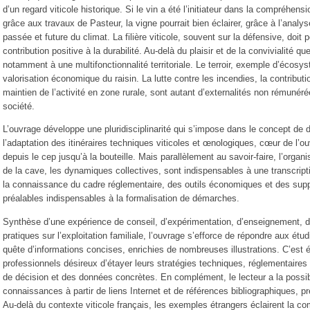
d’un regard viticole historique. Si le vin a été l’initiateur dans la compréhensi
grâce aux travaux de Pasteur, la vigne pourrait bien éclairer, grâce à l’anal
passée et future du climat. La filière viticole, souvent sur la défensive, doit
contribution positive à la durabilité. Au-delà du plaisir et de la convivialité qu
notamment à une multifonctionnalité territoriale. Le terroir, exemple d’écosy
valorisation économique du raisin. La lutte contre les incendies, la contribut
maintien de l’activité en zone rurale, sont autant d’externalités non rémunéré
société.
L’ouvrage développe une pluridisciplinarité qui s’impose dans le concept de 
l’adaptation des itinéraires techniques viticoles et œnologiques, cœur de l’o
depuis le cep jusqu’à la bouteille. Mais parallèlement au savoir-faire, l’organi
de la cave, les dynamiques collectives, sont indispensables à une transcri
la connaissance du cadre réglementaire, des outils économiques et des su
préalables indispensables à la formalisation de démarches.
Synthèse d’une expérience de conseil, d’expérimentation, d’enseignement, d
pratiques sur l’exploitation familiale, l’ouvrage s’efforce de répondre aux étu
quête d’informations concises, enrichies de nombreuses illustrations. C’est 
professionnels désireux d’étayer leurs stratégies techniques, réglementaires
de décision et des données concrètes. En complément, le lecteur a la possibi
connaissances à partir de liens Internet et de références bibliographiques, 
Au-delà du contexte viticole français, les exemples étrangers éclairent la c