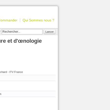
Commander
Qui Sommes nous ?
r
Lancer
ture et d'œnologie
chard - ITV France
is