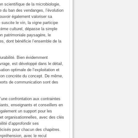
on scientifique de la microbiologie,
yse du ban des vendanges, l’évolution
 pouvoir également valoriser sa
e suscite le vin, la vigne participe
stème culturel, dépasse la simple
ion patrimoniale paysagère, le
es, dont bénéficie l’ensemble de la
durabilité. Bien évidemment
uvrage, est développé dans le détail,
sation optimale de l’exploitation et
ption concrète du concept. De même,
pports de communication sont des
’une confrontation aux contraintes
diants, enseignants et conseillers en
également un support pour les
 et organisationnelles, avec des clés
lité d’approfondir ses
précisés pour chacun des chapitres.
ompréhension, avec le recul