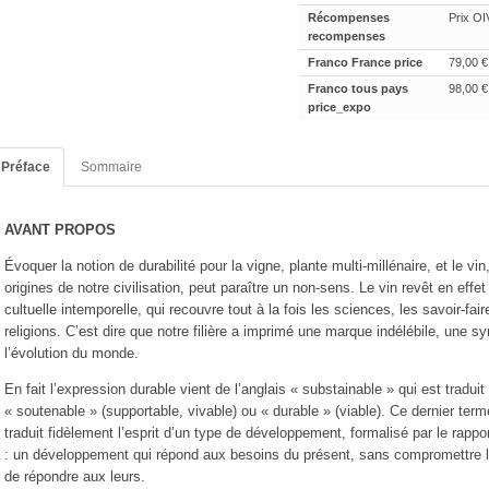
Récompenses
Prix OI
recompenses
Franco France price
79,00 €
Franco tous pays
98,00 €
price_expo
Préface
Sommaire
AVANT PROPOS
Évoquer la notion de durabilité pour la vigne, plante multi-millénaire, et le v
origines de notre civilisation, peut paraître un non-sens. Le vin revêt en effet
cultuelle intemporelle, qui recouvre tout à la fois les sciences, les savoir-fai
religions. C’est dire que notre filière a imprimé une marque indélébile, une 
l’évolution du monde.
En fait l’expression durable vient de l’anglais « substainable » qui est traduit 
« soutenable » (supportable, vivable) ou « durable » (viable). Ce dernier ter
traduit fidèlement l’esprit d’un type de développement, formalisé par le rappo
: un développement qui répond aux besoins du présent, sans compromettre l
de répondre aux leurs.