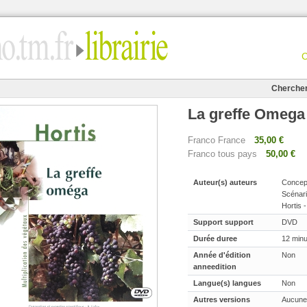
Cherche
La greffe Omega
Franco France
35,00 €
Franco tous pays
50,00 €
Auteur(s) auteurs
Concept
Scénario
Hortis 
Support support
DVD
Durée duree
12 min
Année d'édition
Non
anneedition
Langue(s) langues
Non
Autres versions
Aucune