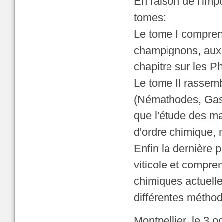
En raison de l'imp
tomes:
Le tome I compre
champignons, aux b
chapitre sur les P
Le tome Il rassem
(Némathodes, Gast
que l'étude des ma
d'ordre chimique, 
Enfin la dernière 
viticole et compre
chimiques actuelle
différentes méthod
Montpellier, le 3 