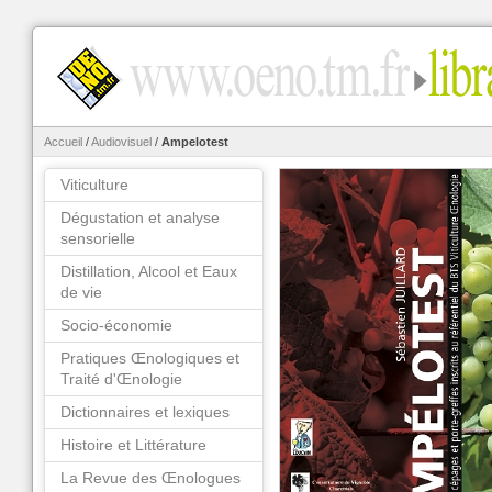
Accueil
/
Audiovisuel
/
Ampelotest
Viticulture
Dégustation et analyse
sensorielle
Distillation, Alcool et Eaux
de vie
Socio-économie
Pratiques Œnologiques et
Traité d'Œnologie
Dictionnaires et lexiques
Histoire et Littérature
La Revue des Œnologues