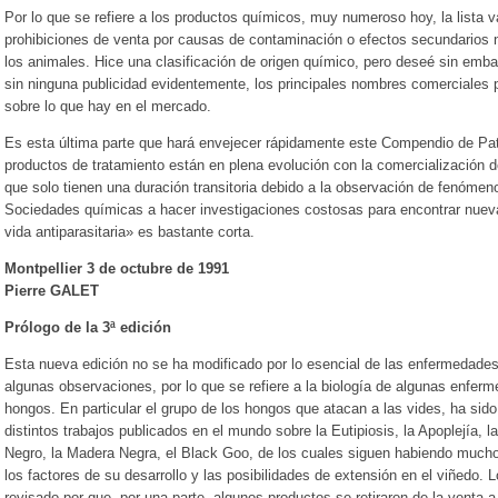
Por lo que se refiere a los productos químicos, muy numeroso hoy, la lista 
prohibiciones de venta por causas de contaminación o efectos secundarios 
los animales. Hice una clasificación de origen químico, pero deseé sin embar
sin ninguna publicidad evidentemente, los principales nombres comerciales p
sobre lo que hay en el mercado.
Es esta última parte que hará envejecer rápidamente este Compendio de Pato
productos de tratamiento están en plena evolución con la comercialización
que solo tienen una duración transitoria debido a la observación de fenómeno
Sociedades químicas a hacer investigaciones costosas para encontrar nuev
vida antiparasitaria» es bastante corta.
Montpellier 3 de octubre de 1991
Pierre GALET
Prólogo de la 3ª edición
Esta nueva edición no se ha modificado por lo esencial de las enfermedades
algunas observaciones, por lo que se refiere a la biología de algunas enferm
hongos. En particular el grupo de los hongos que atacan a las vides, ha sido
distintos trabajos publicados en el mundo sobre la Eutipiosis, la Apoplejía, 
Negro, la Madera Negra, el Black Goo, de los cuales siguen habiendo mucho
los factores de su desarrollo y las posibilidades de extensión en el viñedo.
revisado por que, por una parte, algunos productos se retiraron de la venta a