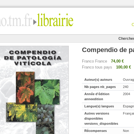
Cherche
Compendio de pat
Franco France
74,00 €
Franco tous pays
100,00 €
Auteur(s) auteurs
Ouvrage
Nb pages nb_pages
240
Année d'édition
2004
anneedition
Langue(s) langues
Espagn
Autres versions
Françai
disponibles
versions_disponibles
Récompenses
Non