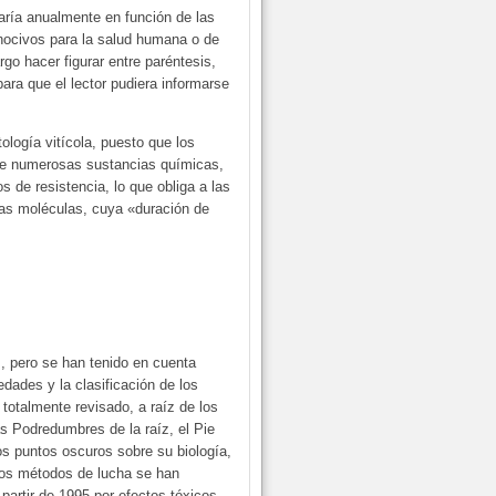
varía anualmente en función de las
nocivos para la salud humana o de
go hacer figurar entre paréntesis,
ara que el lector pudiera informarse
logía vitícola, puesto que los
 de numerosas sustancias químicas,
s de resistencia, lo que obliga a las
as moléculas, cuya «duración de
, pero se han tenido en cuenta
edades y la clasificación de los
 totalmente revisado, a raíz de los
las Podredumbres de la raíz, el Pie
s puntos oscuros sobre su biología,
 Los métodos de lucha se han
 partir de 1995 por efectos tóxicos