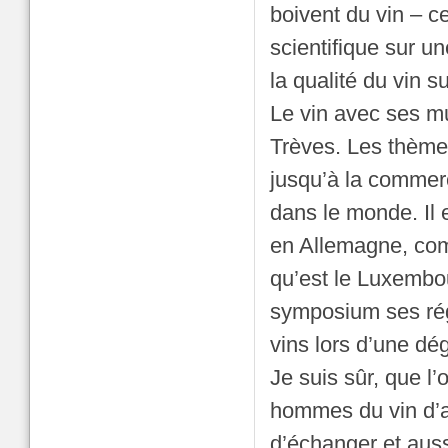
boivent du vin – ce
scientifique sur un
la qualité du vin s
Le vin avec ses mu
Trèves. Les thème
jusqu’à la commerc
dans le monde. Il 
en Allemagne, comm
qu’est le Luxembou
symposium ses rég
vins lors d’une dé
Je suis sûr, que l
hommes du vin d’au
d’échanger et auss