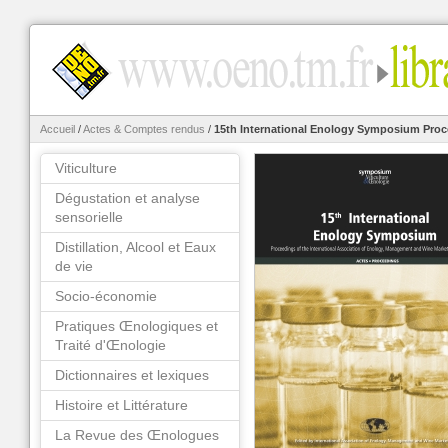
Accueil
/
Actes & Comptes rendus
/
15th International Enology Symposium Pro
Viticulture
Dégustation et analyse
sensorielle
Distillation, Alcool et Eaux
de vie
Socio-économie
Pratiques Œnologiques et
Traité d'Œnologie
Dictionnaires et lexiques
Histoire et Littérature
La Revue des Œnologues