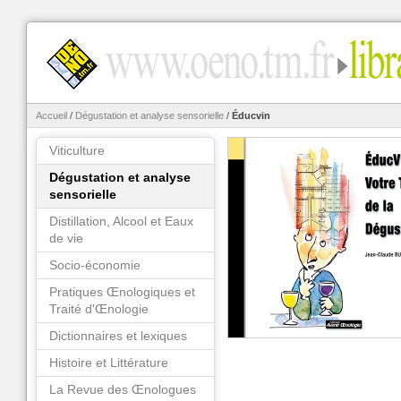
Accueil
/
Dégustation et analyse sensorielle
/
Éducvin
Viticulture
Dégustation et analyse
sensorielle
Distillation, Alcool et Eaux
de vie
Socio-économie
Pratiques Œnologiques et
Traité d'Œnologie
Dictionnaires et lexiques
Histoire et Littérature
La Revue des Œnologues