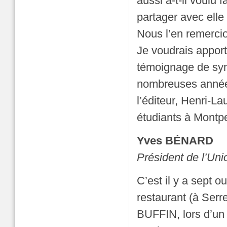
aussi a-t-il voulu f
partager avec elle
Nous l’en remerci
Je voudrais apport
témoignage de symp
nombreuses années 
l’éditeur, Henri-L
étudiants à Montpel
Yves BÉNARD
Président de l’U
C’est il y a sept 
restaurant (à Serr
BUFFIN, lors d’un 