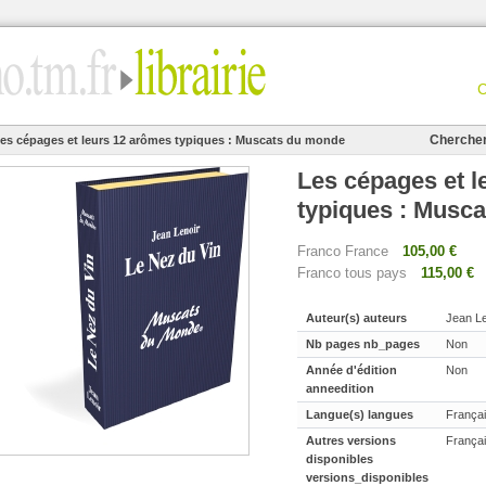
Cherche
es cépages et leurs 12 arômes typiques : Muscats du monde
Les cépages et l
typiques : Musc
Franco France
105,00 €
Franco tous pays
115,00 €
Auteur(s) auteurs
Jean Le
Nb pages nb_pages
Non
Année d'édition
Non
anneedition
Langue(s) langues
França
Autres versions
Françai
disponibles
versions_disponibles