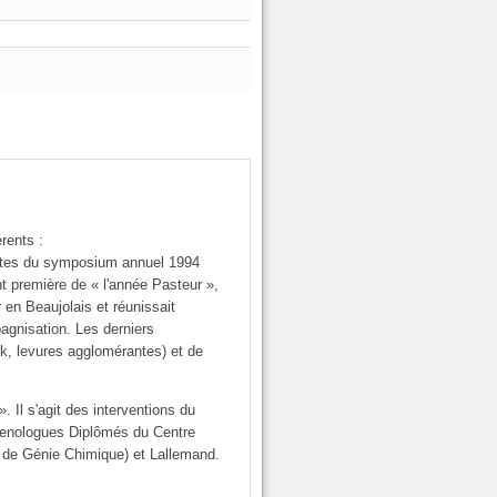
rents :
 actes du symposium annuel 1994
nt première de « l'année Pasteur »,
 en Beaujolais et réunissait
gnisation. Les derniers
k, levures agglomérantes) et de
 Il s'agit des interventions du
 œnologues Diplômés du Centre
 de Génie Chimique) et Lallemand.