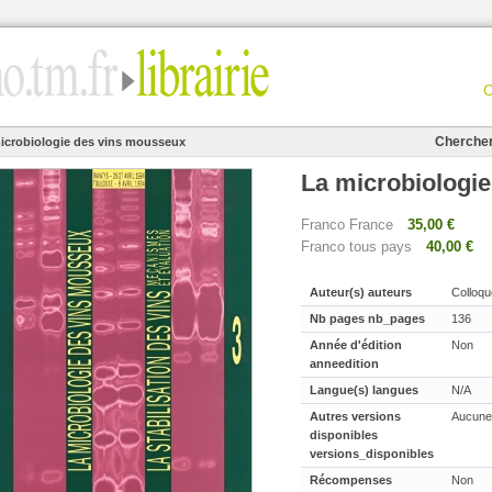
Cherche
icrobiologie des vins mousseux
La microbiologi
Franco France
35,00 €
Franco tous pays
40,00 €
Auteur(s) auteurs
Colloqu
Nb pages nb_pages
136
Année d'édition
Non
anneedition
Langue(s) langues
N/A
Autres versions
Aucune
disponibles
versions_disponibles
Récompenses
Non