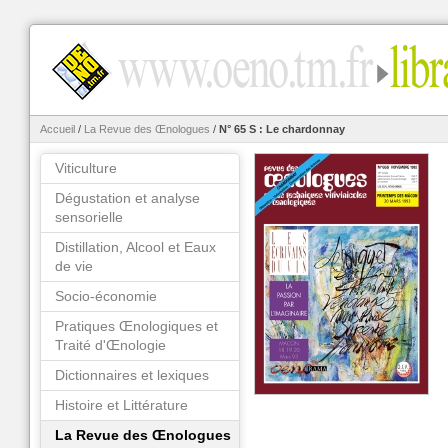
Accueil
/
La Revue des Œnologues
/
N° 65 S : Le chardonnay
Viticulture
Dégustation et analyse
sensorielle
Distillation, Alcool et Eaux
de vie
Socio-économie
Pratiques Œnologiques et
Traité d'Œnologie
Dictionnaires et lexiques
Histoire et Littérature
La Revue des Œnologues